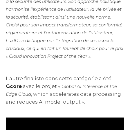
à la sécurité des utilisateurs. Son approche holistique
harmonise l'expérience de l'utilisateur, la vie privée et
la sécurité, établissant ainsi une nouvelle norme.
Choisi pour son impact transformateur, sa conformité
réglementaire et l'autonomisation de l'utilisateur,
LuxID se distingue par l'intégration de ces aspects
cruciaux, ce qui en fait un lauréat de choix pour le prix
« Cloud Innovation Project of the Year ».
L’autre finaliste dans cette catégorie a été
Gcore
avec le projet «
Global AI Inference at the
, which accelerates data processing
Edge Cloud
and reduces AI model output ».