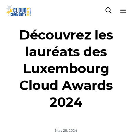

Sk
to
Découvrez les
co
lauréats des
Luxembourg
Cloud Awards
2024
May 28, 2024